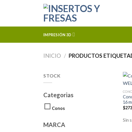
Skip
to
content
IMPRESIÓN 3D
INICIO
/
PRODUCTOS ETIQUETAD
STOCK
CON
Categorias
Cono
16 
$
27
Conos
Sin 
MARCA