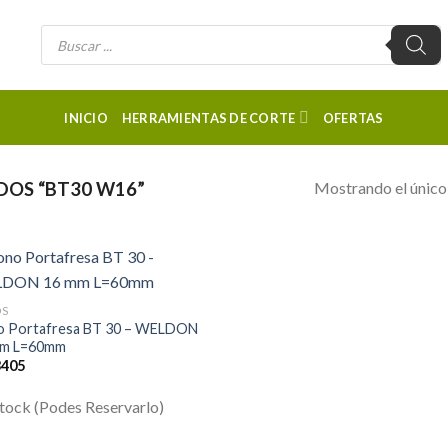
Búsqueda
de
productos
INICIO
HERRAMIENTAS DE CORTE
OFERTAS
Mostrando el único
OS “BT30 W16”
OS
 Portafresa BT 30 – WELDON
mm L=60mm
3405
stock (Podes Reservarlo)