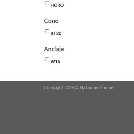
HORO
Cono
BT30
Anclaje
W16
Copyright 2026 ©
Flatsome Theme