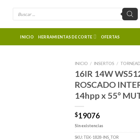
Búsqueda
de
productos
INICIO
HERRAMIENTAS DE CORTE
OFERTAS
INICIO
/
INSERTOS
/
TORNEA
16IR 14W WS512
ROSCADO INTER
14hpp x 55° M
19076
$
Sin existencias
SKU:
TEK-1828-INS_TOR