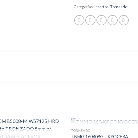
Categorías:
Insertos
,
Torneado
S
SIN EXISTENCIAS
TORNEADO
TNMG 160408GT KYOCERA