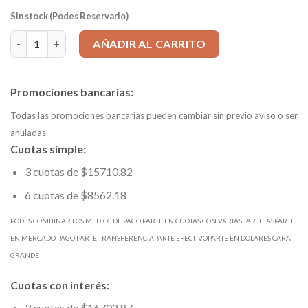
Sin stock (Podes Reservarlo)
Boquilla ER25 2mm (agarre de 1 a 2mm) cantidad
AÑADIR AL CARRITO
Promociones bancarias:
Todas las promociones bancarias pueden cambiar sin previo aviso o ser
anuladas
Cuotas simple:
3 cuotas de $15710.82
6 cuotas de $8562.18
PODES COMBINAR LOS MEDIOS DE PAGO PARTE EN CUOTAS CON VARIAS TARJETASPARTE
EN MERCADO PAGO PARTE TRANSFERENCIAPARTE EFECTIVOPARTE EN DOLARES CARA
GRANDE
Cuotas con interés:
3 cuotas de $16702.87