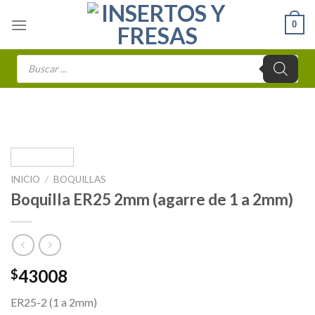
Skip
0
to
content
Búsqueda
de
productos
INICIO
/
BOQUILLAS
Boquilla ER25 2mm (agarre de 1 a 2mm)
43008
$
ER25-2 (1 a 2mm)