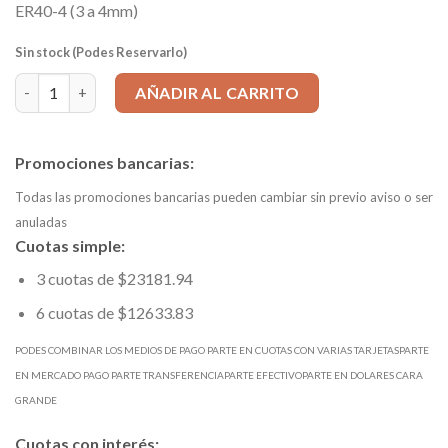
ER40-4 (3 a 4mm)
Sin stock (Podes Reservarlo)
Boquilla ER40 4 mm (agarre de a 3 a 4mm) cantidad
AÑADIR AL CARRITO
Promociones bancarias:
Todas las promociones bancarias pueden cambiar sin previo aviso o ser
anuladas
Cuotas simple:
3 cuotas de $23181.94
6 cuotas de $12633.83
PODES COMBINAR LOS MEDIOS DE PAGO PARTE EN CUOTAS CON VARIAS TARJETASPARTE
EN MERCADO PAGO PARTE TRANSFERENCIAPARTE EFECTIVOPARTE EN DOLARES CARA
GRANDE
Cuotas con interés: