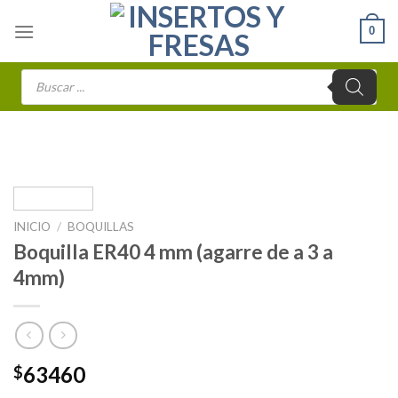
Skip
0
to
content
Búsqueda
de
productos
INICIO
/
BOQUILLAS
Boquilla ER40 4 mm (agarre de a 3 a
4mm)
63460
$