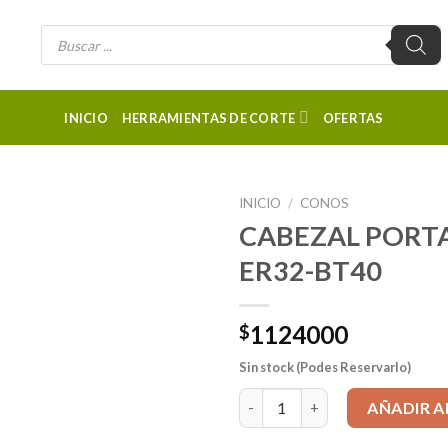
Búsqueda
de
productos
INICIO
HERRAMIENTAS DE CORTE
OFERTAS
INICIO
/
CONOS
CABEZAL PORT
ER32-BT40
1124000
$
Sin stock (Podes Reservarlo)
CABEZAL PORTAMACHO FLOTA
AÑADIR A