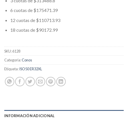
3 cuotas de $313488.8
6 cuotas de $175471.39
12 cuotas de $110713.93
18 cuotas de $90172.99
SKU:
6128
Categoría:
Conos
Etiqueta:
ISO50 ER32XL
INFORMACIÓN ADICIONAL