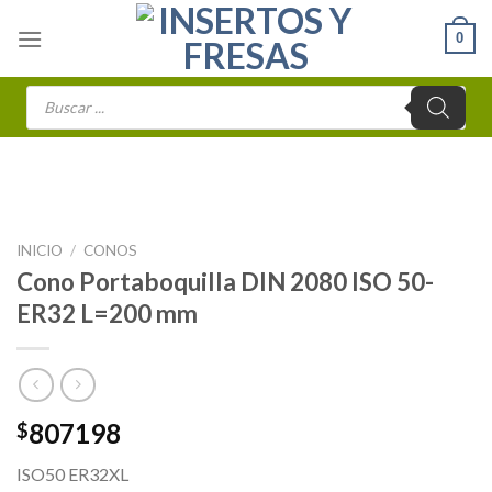
Skip
0
to
content
Búsqueda
de
productos
INICIO
/
CONOS
Cono Portaboquilla DIN 2080 ISO 50-
ER32 L=200 mm
807198
$
ISO50 ER32XL