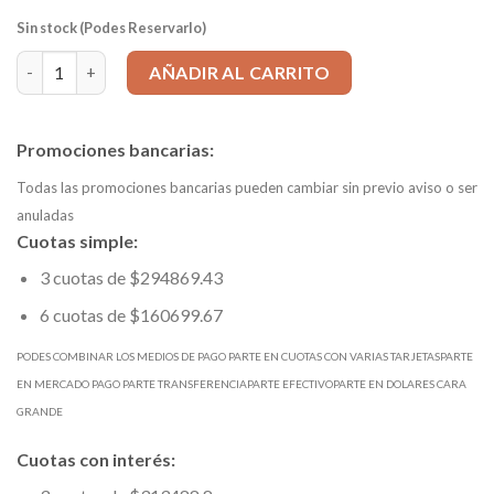
Sin stock (Podes Reservarlo)
Cono Portaboquilla DIN 2080 ISO 50- ER32 L=200 mm cantidad
AÑADIR AL CARRITO
Promociones bancarias:
Todas las promociones bancarias pueden cambiar sin previo aviso o ser
anuladas
Cuotas simple:
3 cuotas de $294869.43
6 cuotas de $160699.67
PODES COMBINAR LOS MEDIOS DE PAGO PARTE EN CUOTAS CON VARIAS TARJETASPARTE
EN MERCADO PAGO PARTE TRANSFERENCIAPARTE EFECTIVOPARTE EN DOLARES CARA
GRANDE
Cuotas con interés: