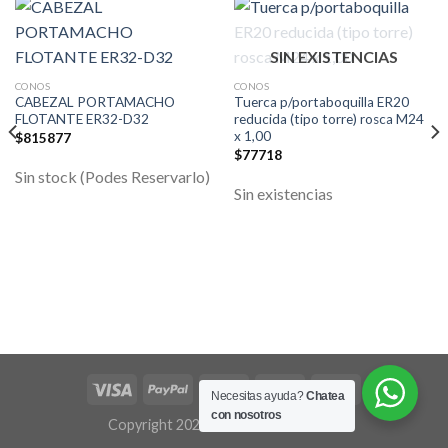
SIN EXISTENCIAS
CONOS
CONOS
CABEZAL PORTAMACHO
Tuerca p/portaboquilla ER20
FLOTANTE ER32-D32
reducida (tipo torre) rosca M24
x 1,00
$
815877
$
77718
Sin stock (Podes Reservarlo)
Sin existencias
Necesitas ayuda?
Chatea
con nosotros
Copyright 2026 ©
Flatsome Theme