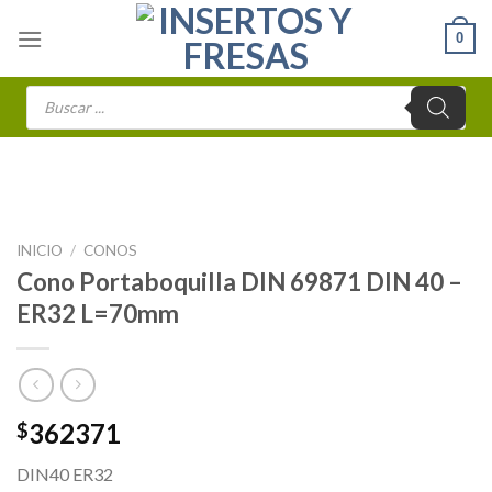
Skip
0
to
content
Búsqueda
de
productos
INICIO
/
CONOS
Cono Portaboquilla DIN 69871 DIN 40 –
ER32 L=70mm
362371
$
DIN40 ER32