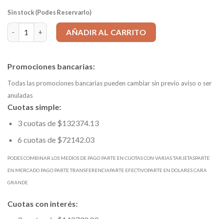
Sin stock (Podes Reservarlo)
Cono Portaboquilla DIN 69871 DIN 40 - ER32 L=70mm cantidad
AÑADIR AL CARRITO
Promociones bancarias:
Todas las promociones bancarias pueden cambiar sin previo aviso o ser
anuladas
Cuotas simple:
3 cuotas de $132374.13
6 cuotas de $72142.03
PODES COMBINAR LOS MEDIOS DE PAGO PARTE EN CUOTAS CON VARIAS TARJETASPARTE
EN MERCADO PAGO PARTE TRANSFERENCIAPARTE EFECTIVOPARTE EN DOLARES CARA
GRANDE
Cuotas con interés: