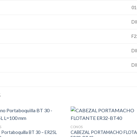
01
DI
F2
DI
DI
S
S
CONOS
Portaboquilla BT 30 – ER25L
CABEZAL PORTAMACHO FLOT