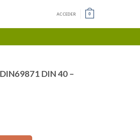
0
ACCEDER
 DIN69871 DIN 40 –
 40 - F22L L=120mm cantidad