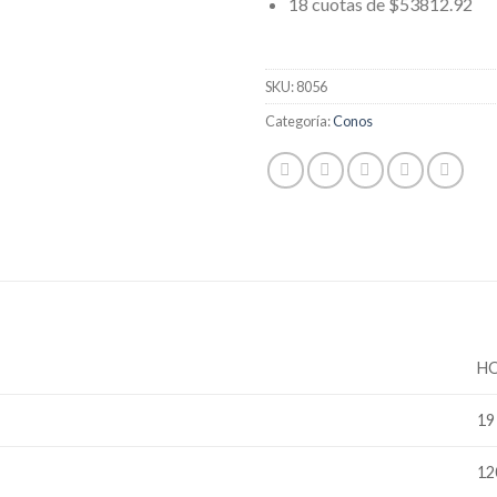
18 cuotas de $53812.92
SKU:
8056
Categoría:
Conos
H
19
12