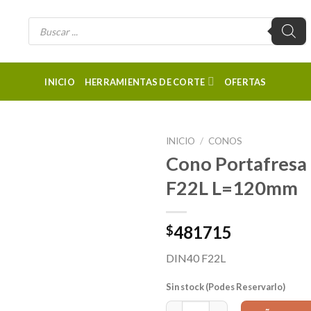
Búsqueda
de
productos
INICIO
HERRAMIENTAS DE CORTE
OFERTAS
INICIO
/
CONOS
Cono Portafresa
F22L L=120mm
481715
$
DIN40 F22L
Sin stock (Podes Reservarlo)
Cono Portafresa DIN69871 DIN