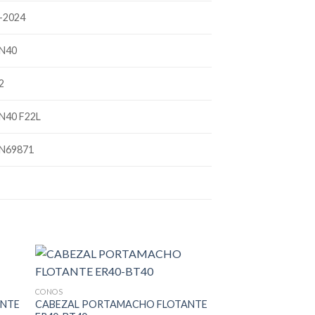
-2024
N40
2
N40 F22L
N69871
CONOS
CONOS
ANTE
CABEZAL PORTAMACHO FLOTANTE
Cono Portaboquilla 