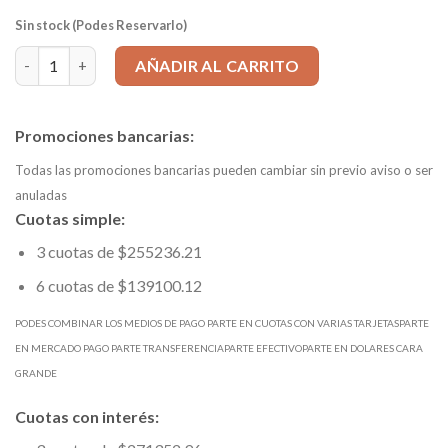
Sin stock (Podes Reservarlo)
Cono Portafresa DIN69871 DIN 50 - F32 L=60mm cantidad
AÑADIR AL CARRITO
Promociones bancarias:
Todas las promociones bancarias pueden cambiar sin previo aviso o ser
anuladas
Cuotas simple:
3 cuotas de $255236.21
6 cuotas de $139100.12
PODES COMBINAR LOS MEDIOS DE PAGO PARTE EN CUOTAS CON VARIAS TARJETASPARTE
EN MERCADO PAGO PARTE TRANSFERENCIAPARTE EFECTIVOPARTE EN DOLARES CARA
GRANDE
Cuotas con interés: