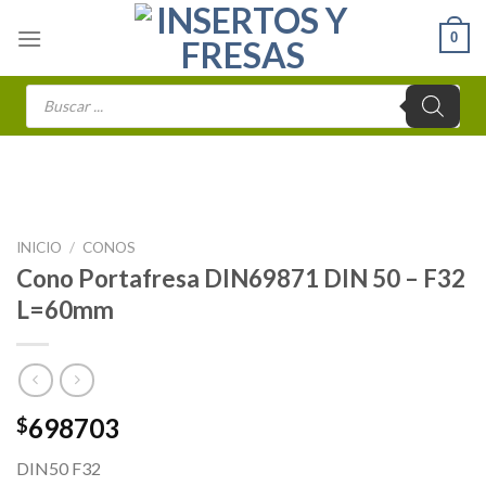
Skip
0
to
content
Búsqueda
de
productos
INICIO
/
CONOS
Cono Portafresa DIN69871 DIN 50 – F32
L=60mm
698703
$
DIN50 F32