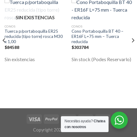
SIN EXISTENCIAS
CONOS
CONOS
Tuerca p/portaboquilla ER25
Cono Portaboquilla BT 40 –
reducida (tipo torre) rosca M30
ER16F L=75 mm – Tuerca
x 1,00
reducida
$
84588
$
303784
Sin existencias
Sin stock (Podes Reservarlo)
Necesitas ayuda?
Chatea
con nosotros
Copyright 2026 ©
Flatsome Theme