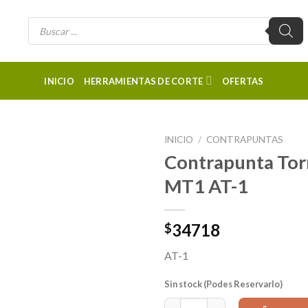
Búsqueda
de
productos
INICIO
HERRAMIENTAS DE CORTE
OFERTAS
INICIO
/
CONTRAPUNTAS
Contrapunta Tor
MT1 AT-1
34718
$
AT-1
Sin stock (Podes Reservarlo)
Contrapunta Torno FIJA Acero