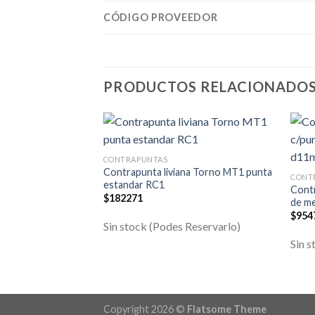
CÓDIGO PROVEEDOR
PRODUCTOS RELACIONADO
CONTRAPUNTAS
Contrapunta liviana Torno MT1 punta
CONT
estandar RC1
Cont
$
182271
de m
$
954
Sin stock (Podes Reservarlo)
Sin s
Copyright 2026 ©
Flatsome Theme