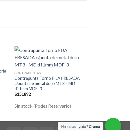
oria
CONTRAPUNTAS
CONTRAPUNTAS
Contrapunta Torno FIJA FRESADA
Contrapunta Torno
c/punta de metal duro MT3 – MD
c/punta de metal d
d11mm MDF-3
d14mm MDF-4
$
151892
$
232178
Sin stock (Podes Reservarlo)
Sin stock (Podes R
Necesitas ayuda?
Chatea