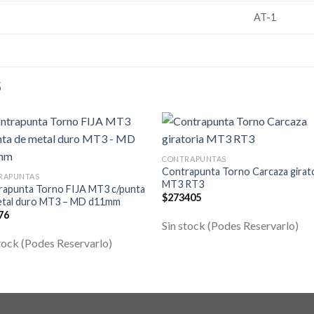
AT-1
S
CONTRAPUNTAS
Contrapunta Torno Carcaza girat
RAPUNTAS
MT3 RT3
rapunta Torno FIJA MT3 c/punta
$
273405
etal duro MT3 – MD d11mm
76
Sin stock (Podes Reservarlo)
tock (Podes Reservarlo)