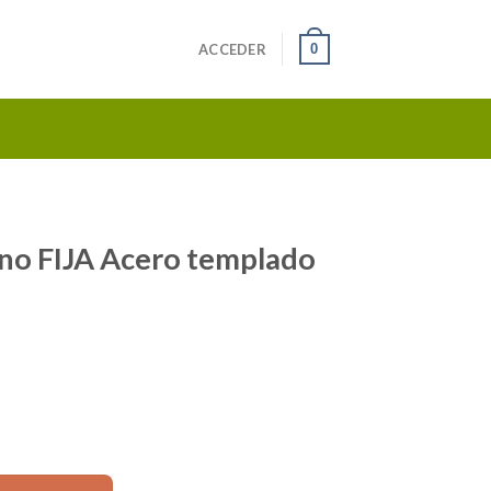
0
ACCEDER
no FIJA Acero templado
 templado MT1 AT-1 cantidad