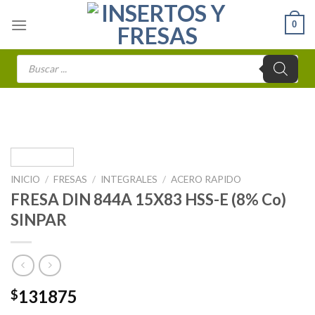
Skip
0
to
content
Búsqueda
de
productos
INICIO
/
FRESAS
/
INTEGRALES
/
ACERO RAPIDO
FRESA DIN 844A 15X83 HSS-E (8% Co)
SINPAR
131875
$