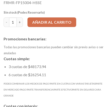
FRMR-FP15004-HSSE
Sin stock (Podes Reservarlo)
FRESA DIN 844A 15X83 HSS-E (8% Co) SINPAR cantidad
AÑADIR AL CARRITO
Promociones bancarias:
Todas las promociones bancarias pueden cambiar sin previo aviso o ser
anuladas
Cuotas simple:
3 cuotas de $48173.94
6 cuotas de $26254.11
PODES COMBINAR LOS MEDIOS DE PAGO PARTE EN CUOTAS CON VARIAS TARJETASPARTE
EN MERCADO PAGO PARTE TRANSFERENCIAPARTE EFECTIVOPARTE EN DOLARES CARA
GRANDE
Cuotas con interés: