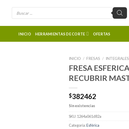
Búsqueda
de
productos
INICIO
HERRAMIENTAS DE CORTE
OFERTAS
INICIO
/
FRESAS
/
INTEGRALE
FRESA ESFERICA
RECUBRIR MAS
382462
$
Sin existencias
SKU:
1264a061d82a
Categoría:
Esférica