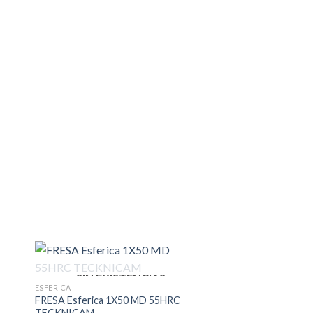
SIN EXISTENCIAS
SIN EXIS
ESFÉRICA
ESFÉRICA
FRESA Esferica 1X50 MD 55HRC
FRESA Esferica 2,5
TECKNICAM
TECKNICAM