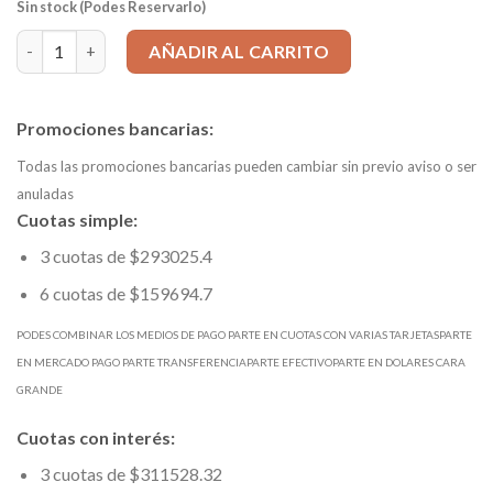
Sin stock (Podes Reservarlo)
FRESA ESFÉRICA 16x150mm, 3 Filos, MD 302 SIN PAR cantidad
AÑADIR AL CARRITO
Promociones bancarias:
Todas las promociones bancarias pueden cambiar sin previo aviso o ser
anuladas
Cuotas simple:
3 cuotas de $293025.4
6 cuotas de $159694.7
PODES COMBINAR LOS MEDIOS DE PAGO PARTE EN CUOTAS CON VARIAS TARJETASPARTE
EN MERCADO PAGO PARTE TRANSFERENCIAPARTE EFECTIVOPARTE EN DOLARES CARA
GRANDE
Cuotas con interés:
3 cuotas de $311528.32