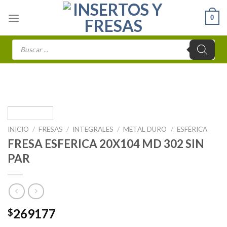
Skip
0
to
content
Búsqueda
de
productos
INICIO
/
FRESAS
/
INTEGRALES
/
METAL DURO
/
ESFÉRICA
FRESA ESFERICA 20X104 MD 302 SIN
PAR
269177
$