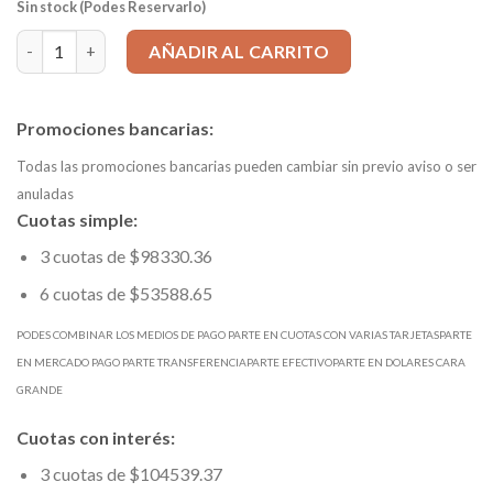
Sin stock (Podes Reservarlo)
FRESA ESFERICA 20X104 MD 302 SIN PAR cantidad
AÑADIR AL CARRITO
Promociones bancarias:
Todas las promociones bancarias pueden cambiar sin previo aviso o ser
anuladas
Cuotas simple:
3 cuotas de $98330.36
6 cuotas de $53588.65
PODES COMBINAR LOS MEDIOS DE PAGO PARTE EN CUOTAS CON VARIAS TARJETASPARTE
EN MERCADO PAGO PARTE TRANSFERENCIAPARTE EFECTIVOPARTE EN DOLARES CARA
GRANDE
Cuotas con interés:
3 cuotas de $104539.37