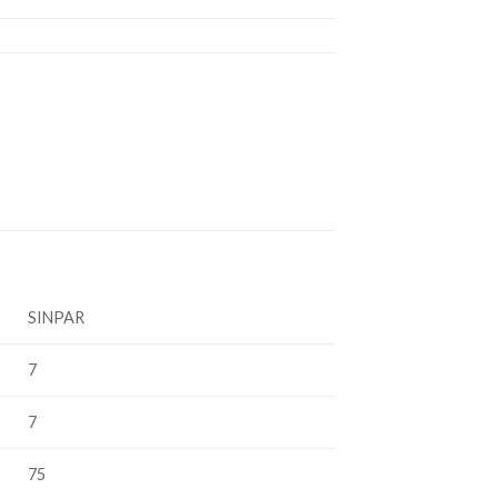
SINPAR
7
7
75