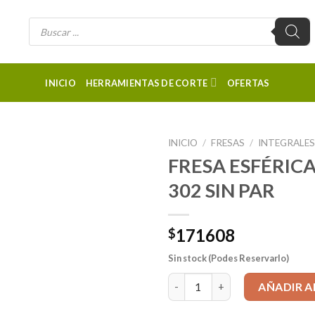
Búsqueda
de
productos
INICIO
HERRAMIENTAS DE CORTE
OFERTAS
INICIO
/
FRESAS
/
INTEGRALE
FRESA ESFÉRICA 
302 SIN PAR
171608
$
Sin stock (Podes Reservarlo)
FRESA ESFÉRICA 7x75mm, 2 Filo
AÑADIR A