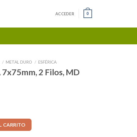
0
ACCEDER
S
/
METAL DURO
/
ESFÉRICA
7x75mm, 2 Filos, MD
s, MD 302 SIN PAR cantidad
L CARRITO