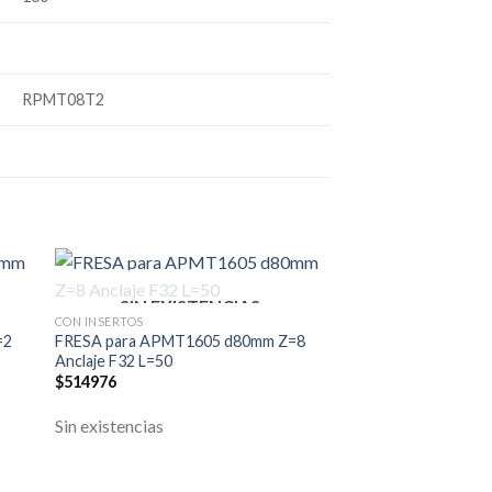
RPMT08T2
SIN EXISTENCIAS
CON INSERTOS
=2
FRESA para APMT1605 d80mm Z=8
Anclaje F32 L=50
$
514976
Sin existencias