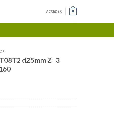
0
ACCEDER
TOS
MT08T2 d25mm Z=3
160