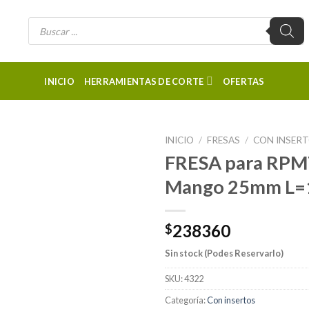
Búsqueda
de
productos
INICIO
HERRAMIENTAS DE CORTE
OFERTAS
INICIO
/
FRESAS
/
CON INSER
FRESA para RP
Mango 25mm L=
238360
$
Sin stock (Podes Reservarlo)
SKU:
4322
Categoría:
Con insertos