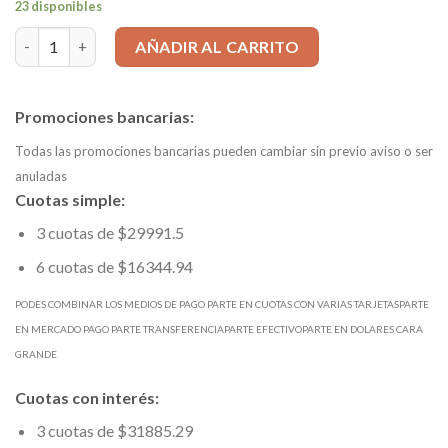
23 disponibles
FRESA Plana 12X75 MD ALUMINIO NO FERROSO TECKNICAM ca
AÑADIR AL CARRITO
Promociones bancarias:
Todas las promociones bancarias pueden cambiar sin previo aviso o ser
anuladas
Cuotas simple:
3 cuotas de $29991.5
6 cuotas de $16344.94
PODES COMBINAR LOS MEDIOS DE PAGO PARTE EN CUOTAS CON VARIAS TARJETASPARTE
EN MERCADO PAGO PARTE TRANSFERENCIAPARTE EFECTIVOPARTE EN DOLARES CARA
GRANDE
Cuotas con interés:
3 cuotas de $31885.29