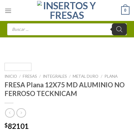
Skip
0
to
content
Búsqueda
de
productos
INICIO
/
FRESAS
/
INTEGRALES
/
METAL DURO
/
PLANA
FRESA Plana 12X75 MD ALUMINIO NO
FERROSO TECKNICAM
82101
$