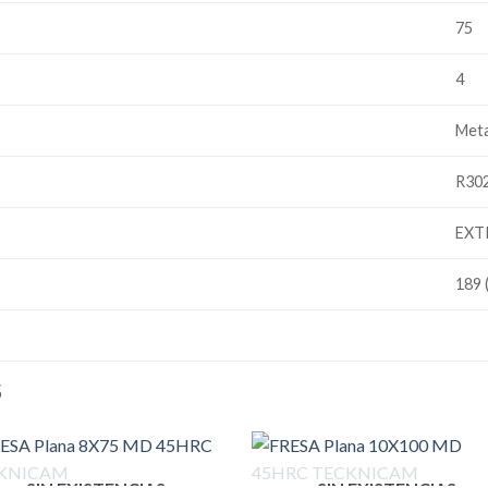
75
4
Meta
R30
EXT
189 
S