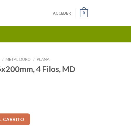
0
ACCEDER
S
/
METAL DURO
/
PLANA
x200mm, 4 Filos, MD
s, MD 302 SIN PAR cantidad
L CARRITO