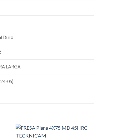
l Duro
2
RA LARGA
(24-05)