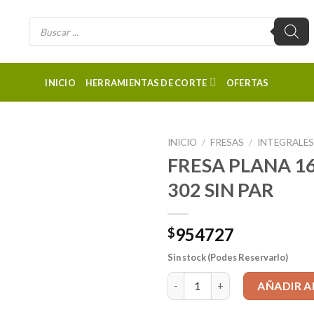
Búsqueda
de
productos
INICIO
HERRAMIENTAS DE CORTE
OFERTAS
INICIO
/
FRESAS
/
INTEGRALE
FRESA PLANA 16
302 SIN PAR
954727
$
Sin stock (Podes Reservarlo)
FRESA PLANA 16x200mm, 4 Filo
AÑADIR A