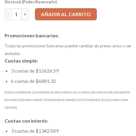
Sin stock (Podes Reservarlo)
FRESA PLANA 2x38mm, 4 Filos, MD 302 SIN PAR cantidad
AÑADIR AL CARRITO
Promociones bancarias:
Todas las promociones bancarias pueden cambiar sin previo aviso o ser
anuladas
Cuotas simple:
3 cuotas de $12626.59
6 cuotas de $6881.32
PODES COMBINAR LOS MEDIOS DE PAGO PARTE EN CUOTAS CON VARIAS TARJETASPARTE
EN MERCADO PAGO PARTE TRANSFERENCIAPARTE EFECTIVOPARTE EN DOLARES CARA
GRANDE
Cuotas con interés:
3 cuotas de $13423.89