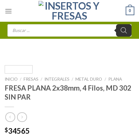
Skip
0
to
content
Búsqueda
de
productos
INICIO
/
FRESAS
/
INTEGRALES
/
METAL DURO
/
PLANA
FRESA PLANA 2x38mm, 4 Filos, MD 302
SIN PAR
34565
$