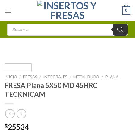
Skip
0
to
content
Búsqueda
de
productos
INICIO
/
FRESAS
/
INTEGRALES
/
METAL DURO
/
PLANA
FRESA Plana 5X50 MD 45HRC
TECKNICAM
25534
$