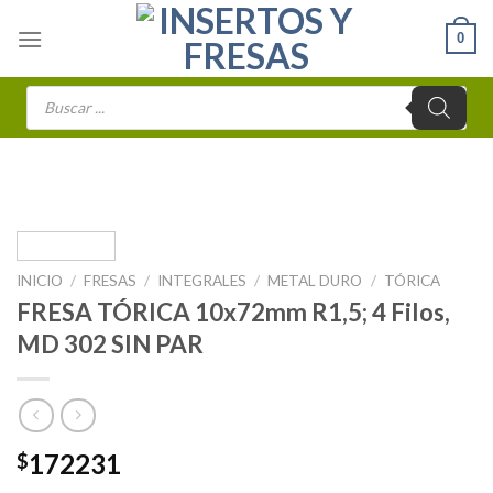
Skip
0
to
content
Búsqueda
de
productos
INICIO
/
FRESAS
/
INTEGRALES
/
METAL DURO
/
TÓRICA
FRESA TÓRICA 10x72mm R1,5; 4 Filos,
MD 302 SIN PAR
172231
$