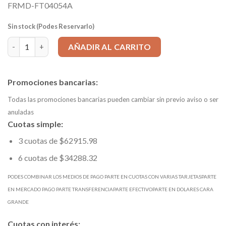
FRMD-FT04054A
Sin stock (Podes Reservarlo)
FRESA TÓRICA 10x72mm R1,5; 4 Filos, MD 302 SIN PAR cantidad
AÑADIR AL CARRITO
Promociones bancarias:
Todas las promociones bancarias pueden cambiar sin previo aviso o ser
anuladas
Cuotas simple:
3 cuotas de $62915.98
6 cuotas de $34288.32
PODES COMBINAR LOS MEDIOS DE PAGO PARTE EN CUOTAS CON VARIAS TARJETASPARTE
EN MERCADO PAGO PARTE TRANSFERENCIAPARTE EFECTIVOPARTE EN DOLARES CARA
GRANDE
Cuotas con interés: