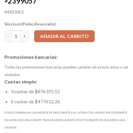
2399057
$
M45X4.5
Sin stock (Podes Reservarlo)
Macho IZQUIERDO Máquina entrada en Helice HSSE p/Aceros-uso 
AÑADIR AL CARRITO
Promociones bancarias:
Todas las promociones bancarias pueden cambiar sin previo aviso o ser
anuladas
Cuotas simple:
3 cuotas de $876375.52
6 cuotas de $477612.26
PODES COMBINAR LOS MEDIOS DE PAGO PARTE EN CUOTAS CON VARIAS TARJETASPARTE
EN MERCADO PAGO PARTE TRANSFERENCIAPARTE EFECTIVOPARTE EN DOLARES CARA
GRANDE