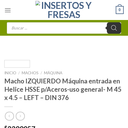
Skip
0
to
content
Búsqueda
de
productos
INICIO
/
MACHOS
/
MÁQUINA
Macho IZQUIERDO Máquina entrada en
Helice HSSE p/Aceros-uso general- M 45
x 4.5 – LEFT – DIN 376