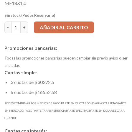
MF18X1.0
Sin stock (Podes Reservarlo)
Macho Manual/Máquina corto HSSG - MF 18 x 1.0 cantidad
AÑADIR AL CARRITO
Promociones bancarias:
Todas las promociones bancarias pueden cambiar sin previo aviso o ser
anuladas
Cuotas simple:
3 cuotas de $30372.5
6 cuotas de $16552.58
PODES COMBINAR LOS MEDIOS DE PAGO PARTE EN CUOTAS CON VARIAS TARJETASPARTE
EN MERCADO PAGO PARTE TRANSFERENCIAPARTE EFECTIVOPARTE EN DOLARES CARA
GRANDE
Cuotas con interés: