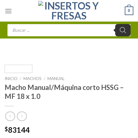
Skip
0
to
content
Búsqueda
de
productos
INICIO
/
MACHOS
/
MANUAL
Macho Manual/Máquina corto HSSG –
MF 18 x 1.0
83144
$