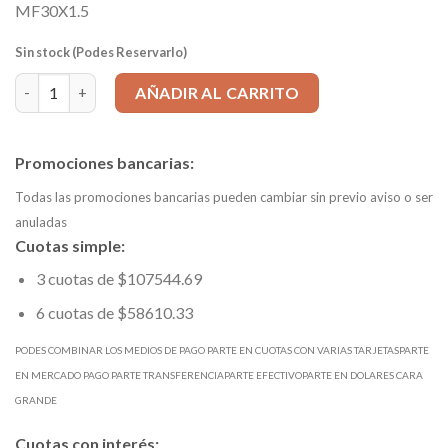
MF30X1.5
Sin stock (Podes Reservarlo)
Macho Manual/Máquina corto HSSG - MF 30 x 1.5 cantidad
AÑADIR AL CARRITO
Promociones bancarias:
Todas las promociones bancarias pueden cambiar sin previo aviso o ser
anuladas
Cuotas simple:
3 cuotas de $107544.69
6 cuotas de $58610.33
PODES COMBINAR LOS MEDIOS DE PAGO PARTE EN CUOTAS CON VARIAS TARJETASPARTE
EN MERCADO PAGO PARTE TRANSFERENCIAPARTE EFECTIVOPARTE EN DOLARES CARA
GRANDE
Cuotas con interés: