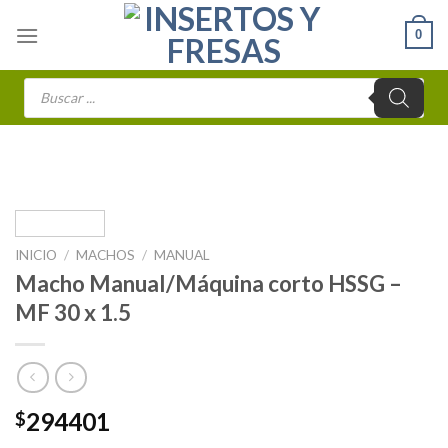
Skip
0
to
content
Búsqueda
de
productos
INICIO
/
MACHOS
/
MANUAL
Macho Manual/Máquina corto HSSG –
MF 30 x 1.5
294401
$