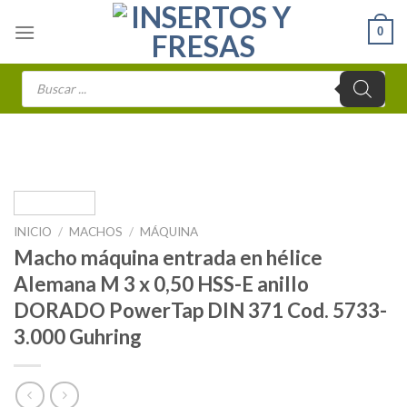
Skip
0
to
content
Búsqueda
de
productos
INICIO
/
MACHOS
/
MÁQUINA
Macho máquina entrada en hélice
Alemana M 3 x 0,50 HSS-E anillo
DORADO PowerTap DIN 371 Cod. 5733-
3.000 Guhring