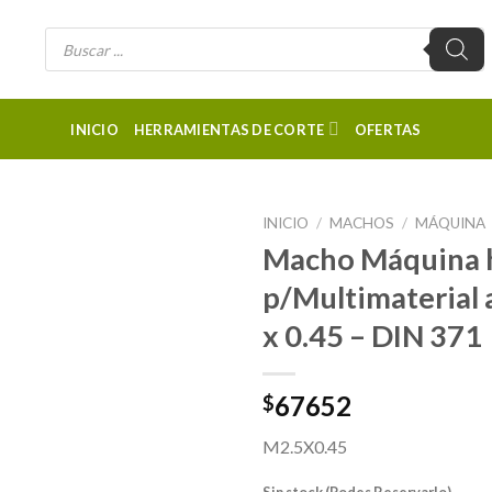
Búsqueda
de
productos
INICIO
HERRAMIENTAS DE CORTE
OFERTAS
INICIO
/
MACHOS
/
MÁQUINA
Macho Máquina h
p/Multimaterial 
x 0.45 – DIN 371
67652
$
M2.5X0.45
Sin stock (Podes Reservarlo)