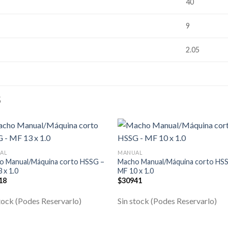
40
9
2.05
S
AL
MANUAL
o Manual/Máquina corto HSSG –
Macho Manual/Máquina corto HS
 x 1.0
MF 10 x 1.0
18
$
30941
tock (Podes Reservarlo)
Sin stock (Podes Reservarlo)