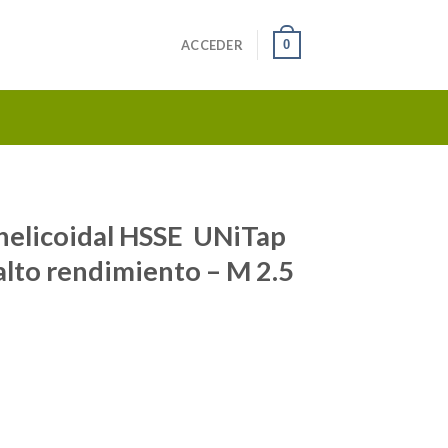
0
ACCEDER
elicoidal HSSE UNiTap
alto rendimiento – M 2.5