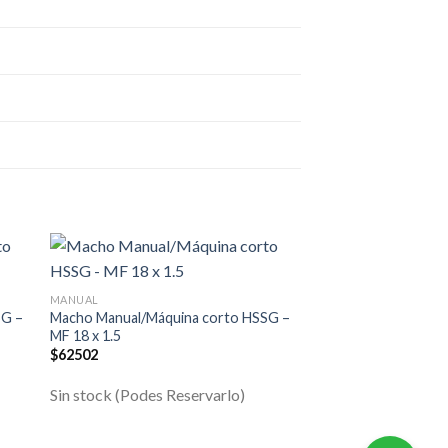
MANUAL
MANUAL
SG –
Macho Manual/Máquina corto HSSG –
Macho Manual/Máqui
MF 18 x 1.5
MF 20 x 2.0
$
62502
$
104363
Sin stock (Podes Reservarlo)
Sin stock (Podes R