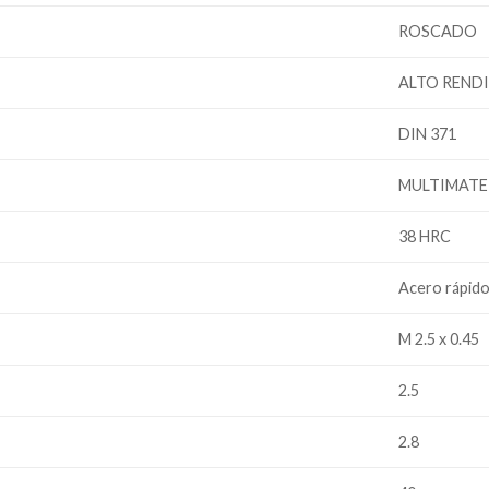
ROSCADO
ALTO REND
DIN 371
MULTIMATE
38 HRC
Acero rápid
M 2.5 x 0.45
2.5
2.8