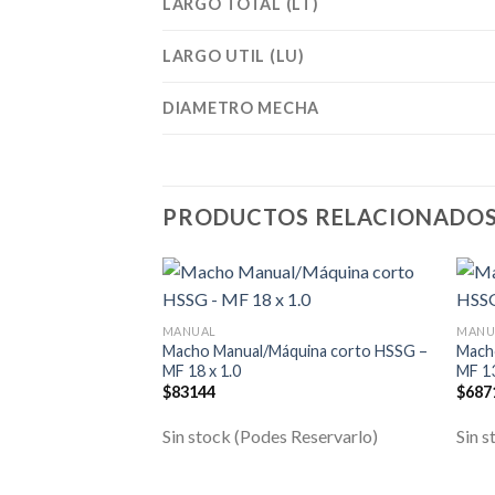
LARGO TOTAL (LT)
LARGO UTIL (LU)
DIAMETRO MECHA
PRODUCTOS RELACIONADO
MANUAL
MANU
Macho Manual/Máquina corto HSSG –
Mach
MF 18 x 1.0
MF 13
$
83144
$
687
Sin stock (Podes Reservarlo)
Sin s