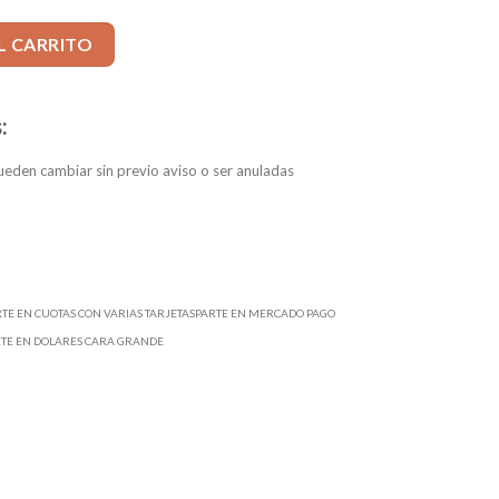
 UNiTap p/Multimaterial alto rendimiento - M 2.5 x 0.45 - DIN 371
L CARRITO
:
eden cambiar sin previo aviso o ser anuladas
RTE EN CUOTAS CON VARIAS TARJETASPARTE EN MERCADO PAGO
RTE EN DOLARES CARA GRANDE