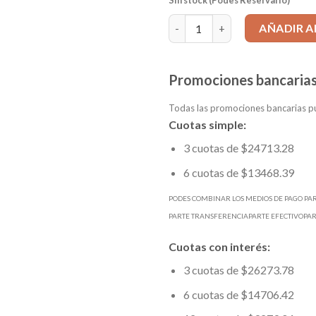
Macho Máquina helicoidal HSSE
AÑADIR A
Promociones bancarias
Todas las promociones bancarias pu
Cuotas simple:
3 cuotas de $24713.28
6 cuotas de $13468.39
PODES COMBINAR LOS MEDIOS DE PAGO PA
PARTE TRANSFERENCIAPARTE EFECTIVOPA
Cuotas con interés:
3 cuotas de $26273.78
6 cuotas de $14706.42