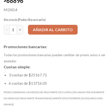
68896
$
M2X0.4
Sin stock (Podes Reservarlo)
Macho Máquina helicoidal HSSE UNiTap p/Multimaterial alto rend
AÑADIR AL CARRITO
Promociones bancarias:
Todas las promociones bancarias pueden cambiar sin previo aviso o ser
anuladas
Cuotas simple:
3 cuotas de $25167.71
6 cuotas de $13716.05
PODES COMBINAR LOS MEDIOS DE PAGO PARTE EN CUOTAS CON VARIAS TARJETASPARTE
EN MERCADO PAGO PARTE TRANSFERENCIAPARTE EFECTIVOPARTE EN DOLARES CARA
GRANDE