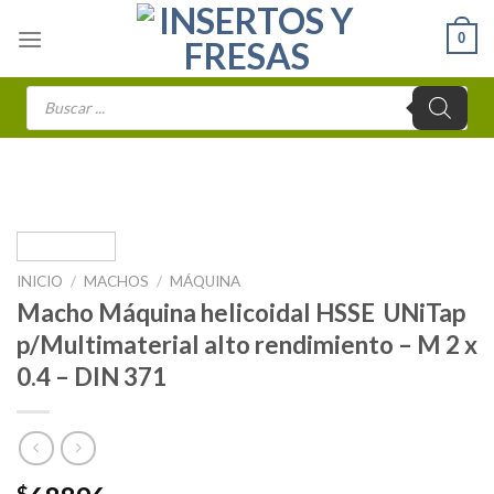
Skip
0
to
content
Búsqueda
de
productos
INICIO
/
MACHOS
/
MÁQUINA
Macho Máquina helicoidal HSSE UNiTap
p/Multimaterial alto rendimiento – M 2 x
0.4 – DIN 371