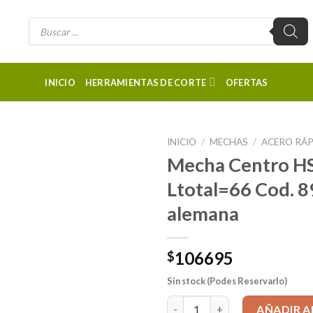
Búsqueda
de
productos
INICIO
HERRAMIENTAS DE CORTE
OFERTAS
INICIO
/
MECHAS
/
ACERO RÁ
Mecha Centro HS
Ltotal=66 Cod. 
alemana
106695
$
Sin stock (Podes Reservarlo)
Mecha Centro HSS-Tin 90º d 1
AÑADIR A