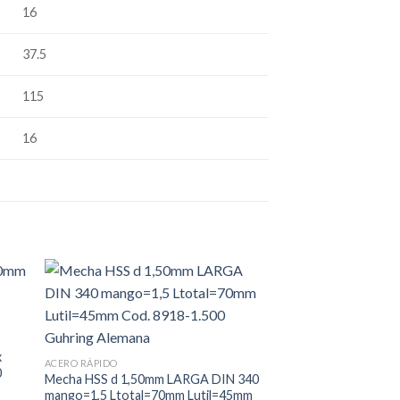
16
37.5
115
16
ACERO RÁPIDO
Mecha Centro HSS-T
x
ACERO RÁPIDO
Ltotal=66 Cod. 8914
0
Mecha HSS d 1,50mm LARGA DIN 340
alemana
mango=1,5 Ltotal=70mm Lutil=45mm