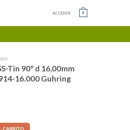
0
ACCEDER
PIDO
S-Tin 90º d 16,00mm
8914-16.000 Guhring
6,00mm Ltotal=66 Cod. 8914-16.000 Guhring alemana cantidad
L CARRITO