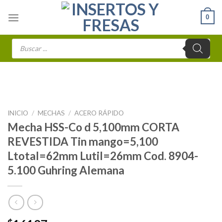
Skip
0
to
content
Búsqueda
de
productos
INICIO
/
MECHAS
/
ACERO RÁPIDO
Mecha HSS-Co d 5,100mm CORTA
REVESTIDA Tin mango=5,100
Ltotal=62mm Lutil=26mm Cod. 8904-
5.100 Guhring Alemana