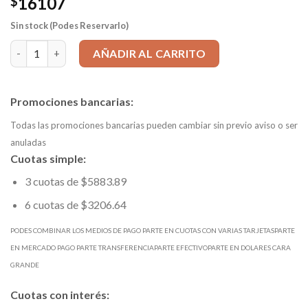
16107
$
Sin stock (Podes Reservarlo)
Mecha HSS-Co d 5,100mm CORTA REVESTIDA Tin mango=5,100 Lt
AÑADIR AL CARRITO
Promociones bancarias:
Todas las promociones bancarias pueden cambiar sin previo aviso o ser
anuladas
Cuotas simple:
3 cuotas de $5883.89
6 cuotas de $3206.64
PODES COMBINAR LOS MEDIOS DE PAGO PARTE EN CUOTAS CON VARIAS TARJETASPARTE
EN MERCADO PAGO PARTE TRANSFERENCIAPARTE EFECTIVOPARTE EN DOLARES CARA
GRANDE
Cuotas con interés: