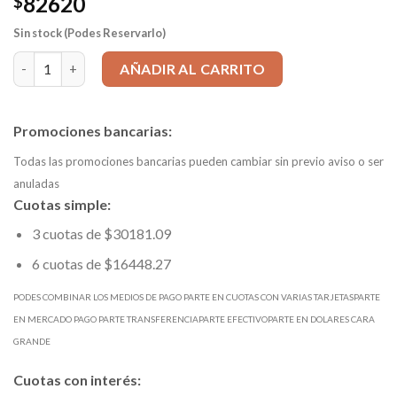
82620
$
Sin stock (Podes Reservarlo)
Mecha HSS d 6,50mm EXTRA LARGA DIN 1869 R1 mango=6,5 Ltot
AÑADIR AL CARRITO
Promociones bancarias:
Todas las promociones bancarias pueden cambiar sin previo aviso o ser
anuladas
Cuotas simple:
3 cuotas de $30181.09
6 cuotas de $16448.27
PODES COMBINAR LOS MEDIOS DE PAGO PARTE EN CUOTAS CON VARIAS TARJETASPARTE
EN MERCADO PAGO PARTE TRANSFERENCIAPARTE EFECTIVOPARTE EN DOLARES CARA
GRANDE
Cuotas con interés: