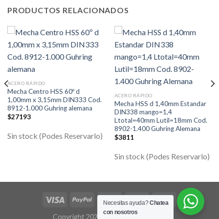
PRODUCTOS RELACIONADOS
ACERO RÁPIDO
Mecha Centro HSS 60º d
ACERO RÁPIDO
1,00mm x 3,15mm DIN333 Cod.
Mecha HSS d 1,40mm Estandar
8912-1.000 Guhring alemana
DIN338 mango=1,4
$
27193
Ltotal=40mm Lutil=18mm Cod.
8902-1.400 Guhring Alemana
Sin stock (Podes Reservarlo)
$
3811
Sin stock (Podes Reservarlo)
Necesitas ayuda?
Chatea
con nosotros
Copyright 2026 ©
Flatsome Theme