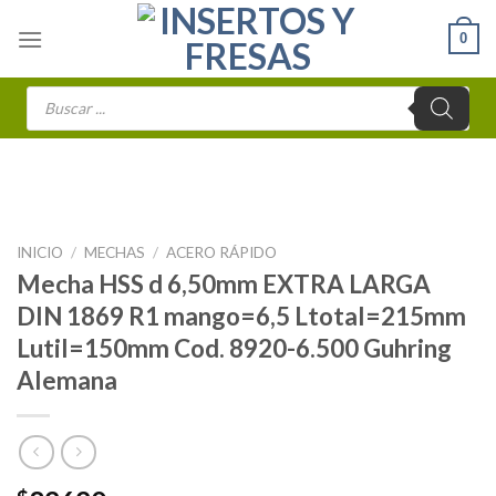
Skip
0
to
content
Búsqueda
de
productos
INICIO
/
MECHAS
/
ACERO RÁPIDO
Mecha HSS d 6,50mm EXTRA LARGA
DIN 1869 R1 mango=6,5 Ltotal=215mm
Lutil=150mm Cod. 8920-6.500 Guhring
Alemana