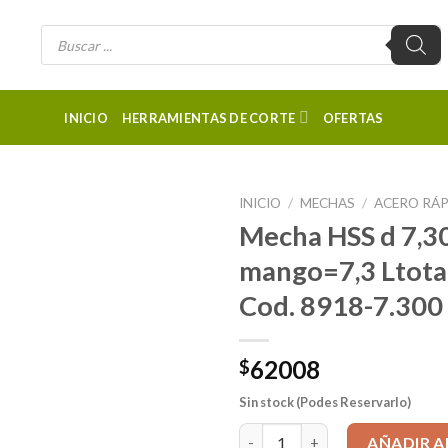
Búsqueda
de
productos
INICIO
HERRAMIENTAS DE CORTE
OFERTAS
INICIO
/
MECHAS
/
ACERO RÁ
Mecha HSS d 7,
mango=7,3 Ltot
Cod. 8918-7.300
62008
$
Sin stock (Podes Reservarlo)
Mecha HSS d 7,30mm LARGA DI
AÑADIR A