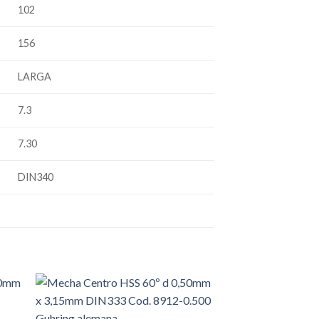
102
156
LARGA
7.3
7.30
DIN340