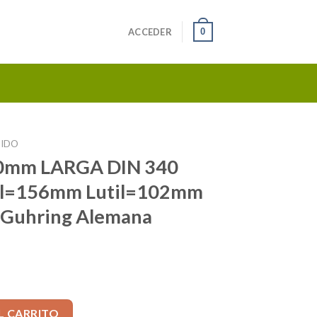
0
ACCEDER
PIDO
30mm LARGA DIN 340
al=156mm Lutil=102mm
 Guhring Alemana
N 340 mango=7,3 Ltotal=156mm Lutil=102mm Cod. 8918-7.300 Guh
L CARRITO