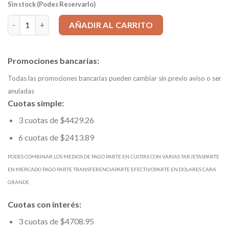
Sin stock (Podes Reservarlo)
Mecha HSS d 7,90mm Estandar DIN338 mango=7,9 Ltotal=117mm 
AÑADIR AL CARRITO
Promociones bancarias:
Todas las promociones bancarias pueden cambiar sin previo aviso o ser
anuladas
Cuotas simple:
3 cuotas de $4429.26
6 cuotas de $2413.89
PODES COMBINAR LOS MEDIOS DE PAGO PARTE EN CUOTAS CON VARIAS TARJETASPARTE
EN MERCADO PAGO PARTE TRANSFERENCIAPARTE EFECTIVOPARTE EN DOLARES CARA
GRANDE
Cuotas con interés:
3 cuotas de $4708.95