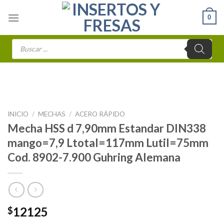
Skip
0
to
content
Búsqueda
de
productos
INICIO
/
MECHAS
/
ACERO RÁPIDO
Mecha HSS d 7,90mm Estandar DIN338
mango=7,9 Ltotal=117mm Lutil=75mm
Cod. 8902-7.900 Guhring Alemana
12125
$