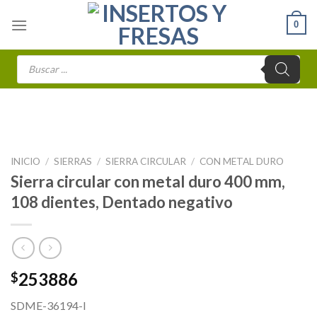
Skip
0
to
content
Búsqueda
de
productos
INICIO
/
SIERRAS
/
SIERRA CIRCULAR
/
CON METAL DURO
Sierra circular con metal duro 400 mm,
108 dientes, Dentado negativo
253886
$
SDME-36194-I