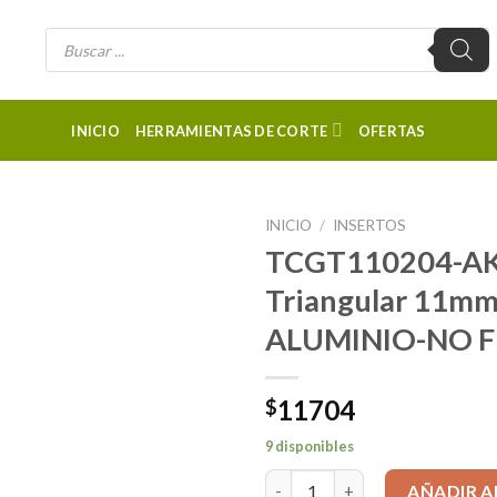
Búsqueda
de
productos
INICIO
HERRAMIENTAS DE CORTE
OFERTAS
INICIO
/
INSERTOS
TCGT110204-AK
Triangular 11mm 
ALUMINIO-NO 
11704
$
9 disponibles
TCGT110204-AK WSK10 HRD Ins
AÑADIR A