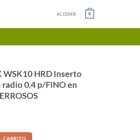
0
ACCEDER
 WSK10 HRD Inserto
radio 0,4 p/FINO en
FERROSOS
erto Triangular 11mm radio 0,4 p/FINO en ALUMINIO-NO FERRO
L CARRITO