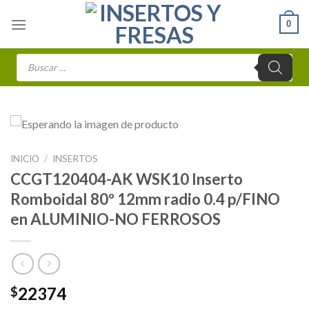
Skip
0
to
content
Búsqueda
de
productos
INICIO
/
INSERTOS
CCGT120404-AK WSK10 Inserto
Romboidal 80º 12mm radio 0.4 p/FINO
en ALUMINIO-NO FERROSOS
22374
$