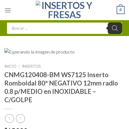
Skip
0
to
content
Búsqueda
de
productos
INICIO
/
INSERTOS
CNMG120408-BM WS7125 Inserto
Romboidal 80º NEGATIVO 12mm radio
0.8 p/MEDIO en INOXIDABLE –
C/GOLPE