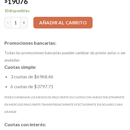
19076
$
10 disponibles
QCMB2002-T WS7125 Inserto RANURADO-TORNEADO 2mm p/ 
AÑADIR AL CARRITO
Promociones bancarias:
Todas las promociones bancarias pueden cambiar sin previo aviso o ser
anuladas
Cuotas simple:
3 cuotas de $6968.46
6 cuotas de $3797.71
PODES COMBINAR LOS MEDIOS DE PAGO PARTE EN CUOTAS CON VARIAS TARJETASPARTE
EN MERCADO PAGO PARTE TRANSFERENCIAPARTE EFECTIVOPARTE EN DOLARES CARA
GRANDE
Cuotas con interés: