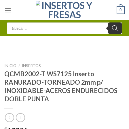
Skip
0
to
content
Búsqueda
de
productos
INICIO
/
INSERTOS
QCMB2002-T WS7125 Inserto
RANURADO-TORNEADO 2mm p/
INOXIDABLE-ACEROS ENDURECIDOS
DOBLE PUNTA