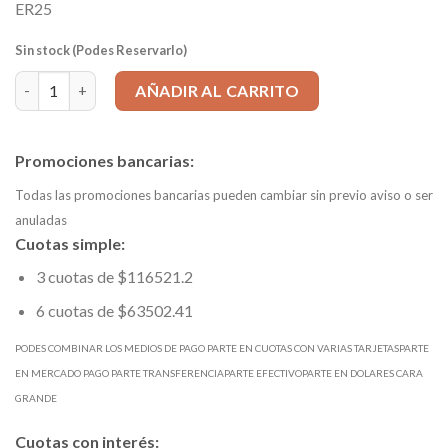
ER25
Sin stock (Podes Reservarlo)
Cono Portaboquilla DIN 2080 ISO 40- ER25 L=70 mm cantidad
AÑADIR AL CARRITO
Promociones bancarias:
Todas las promociones bancarias pueden cambiar sin previo aviso o ser
anuladas
Cuotas simple:
3 cuotas de $116521.2
6 cuotas de $63502.41
PODES COMBINAR LOS MEDIOS DE PAGO PARTE EN CUOTAS CON VARIAS TARJETASPARTE
EN MERCADO PAGO PARTE TRANSFERENCIAPARTE EFECTIVOPARTE EN DOLARES CARA
GRANDE
Cuotas con interés: