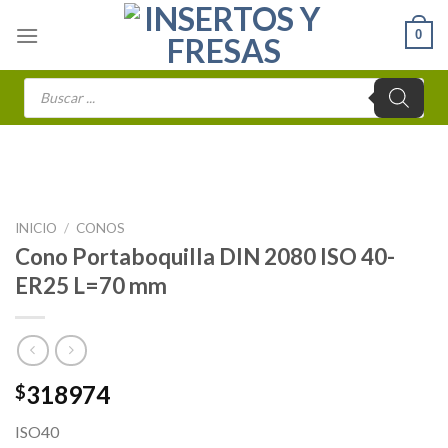
Skip
0
to
content
Búsqueda
de
productos
INICIO
/
CONOS
Cono Portaboquilla DIN 2080 ISO 40-
ER25 L=70 mm
318974
$
ISO40