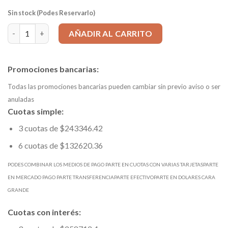
Sin stock (Podes Reservarlo)
Cono Portafresa DIN69871 DIN 50 - F27 L=50mm cantidad
AÑADIR AL CARRITO
Promociones bancarias:
Todas las promociones bancarias pueden cambiar sin previo aviso o ser
anuladas
Cuotas simple:
3 cuotas de $243346.42
6 cuotas de $132620.36
PODES COMBINAR LOS MEDIOS DE PAGO PARTE EN CUOTAS CON VARIAS TARJETASPARTE
EN MERCADO PAGO PARTE TRANSFERENCIAPARTE EFECTIVOPARTE EN DOLARES CARA
GRANDE
Cuotas con interés: