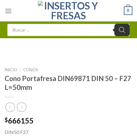
Skip
0
to
content
Búsqueda
de
productos
INICIO
/
CONOS
Cono Portafresa DIN69871 DIN 50 – F27
L=50mm
666155
$
DIN50 F27