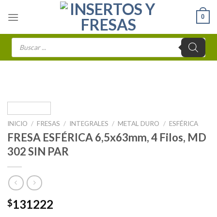
Skip
0
to
content
Búsqueda
de
productos
INICIO
/
FRESAS
/
INTEGRALES
/
METAL DURO
/
ESFÉRICA
FRESA ESFÉRICA 6,5x63mm, 4 Filos, MD
302 SIN PAR
131222
$