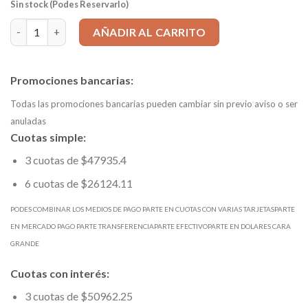
Sin stock (Podes Reservarlo)
FRESA ESFÉRICA 6,5x63mm, 4 Filos, MD 302 SIN PAR cantidad
AÑADIR AL CARRITO
Promociones bancarias:
Todas las promociones bancarias pueden cambiar sin previo aviso o ser
anuladas
Cuotas simple:
3 cuotas de $47935.4
6 cuotas de $26124.11
PODES COMBINAR LOS MEDIOS DE PAGO PARTE EN CUOTAS CON VARIAS TARJETASPARTE
EN MERCADO PAGO PARTE TRANSFERENCIAPARTE EFECTIVOPARTE EN DOLARES CARA
GRANDE
Cuotas con interés:
3 cuotas de $50962.25