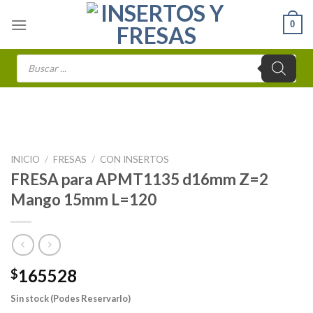
Skip
0
to
content
Búsqueda
de
productos
INICIO
/
FRESAS
/
CON INSERTOS
FRESA para APMT1135 d16mm Z=2
Mango 15mm L=120
165528
$
Sin stock (Podes Reservarlo)