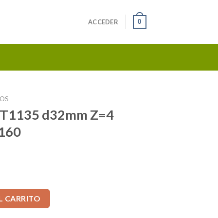
0
ACCEDER
TOS
MT1135 d32mm Z=4
160
Z=4 Mango 32mm L=160 cantidad
L CARRITO