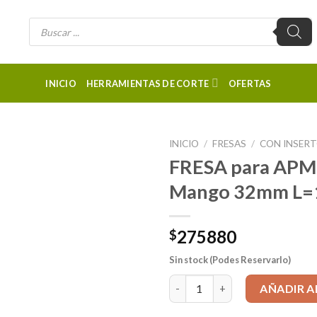
Búsqueda
de
productos
INICIO
HERRAMIENTAS DE CORTE
OFERTAS
INICIO
/
FRESAS
/
CON INSER
FRESA para AP
Mango 32mm L=
275880
$
Sin stock (Podes Reservarlo)
FRESA para APMT1135 d32mm 
AÑADIR A