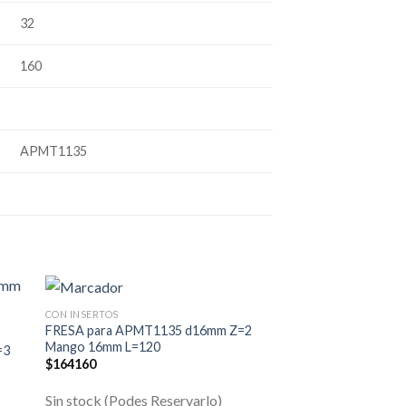
32
160
APMT1135
CON INSERTOS
FRESA para APMT1135 d16mm Z=2
CON INSERTOS
Mango 16mm L=120
=3
FRESA para APMT1
$
164160
Mango 20mm L=160
$
193116
Sin stock (Podes Reservarlo)