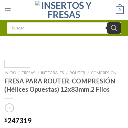
Skip
0
to
content
Búsqueda
de
productos
INICIO
/
FRESAS
/
INTEGRALES
/
ROUTER
/
COMPRESIÓN
FRESA PARA ROUTER, COMPRESIÓN
(Hélices Opuestas) 12x83mm,2 Filos
247319
$