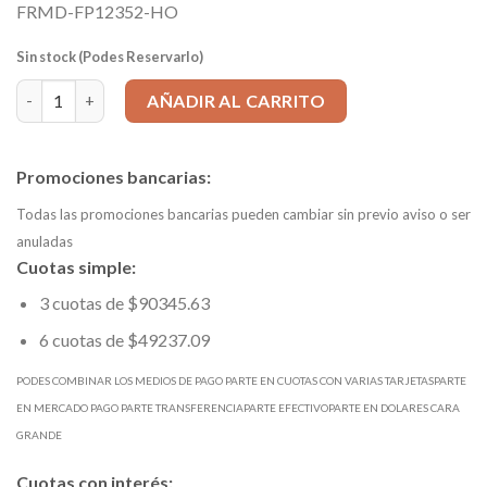
FRMD-FP12352-HO
Sin stock (Podes Reservarlo)
FRESA PARA ROUTER, COMPRESIÓN (Hélices Opuestas) 12x83mm,
AÑADIR AL CARRITO
Promociones bancarias:
Todas las promociones bancarias pueden cambiar sin previo aviso o ser
anuladas
Cuotas simple:
3 cuotas de $90345.63
6 cuotas de $49237.09
PODES COMBINAR LOS MEDIOS DE PAGO PARTE EN CUOTAS CON VARIAS TARJETASPARTE
EN MERCADO PAGO PARTE TRANSFERENCIAPARTE EFECTIVOPARTE EN DOLARES CARA
GRANDE
Cuotas con interés: