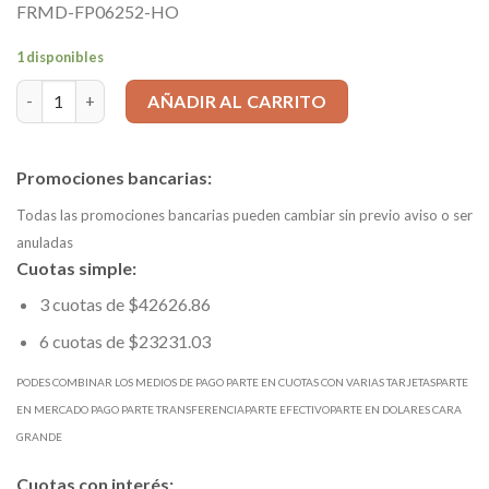
FRMD-FP06252-HO
1 disponibles
FRESA PARA ROUTER, COMPRESIÓN (Hélices Opuestas) 6x64mm,2
AÑADIR AL CARRITO
Promociones bancarias:
Todas las promociones bancarias pueden cambiar sin previo aviso o ser
anuladas
Cuotas simple:
3 cuotas de $42626.86
6 cuotas de $23231.03
PODES COMBINAR LOS MEDIOS DE PAGO PARTE EN CUOTAS CON VARIAS TARJETASPARTE
EN MERCADO PAGO PARTE TRANSFERENCIAPARTE EFECTIVOPARTE EN DOLARES CARA
GRANDE
Cuotas con interés: