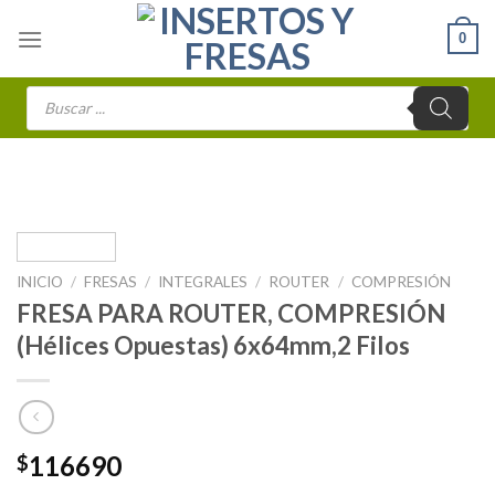
Skip
0
to
content
Búsqueda
de
productos
INICIO
/
FRESAS
/
INTEGRALES
/
ROUTER
/
COMPRESIÓN
FRESA PARA ROUTER, COMPRESIÓN
(Hélices Opuestas) 6x64mm,2 Filos
116690
$