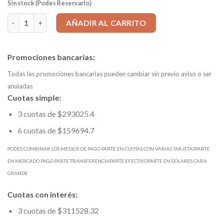
Sin stock (Podes Reservarlo)
FRESA PLANA 16x150mm, 4 Filos, MD 302 SIN PAR cantidad
AÑADIR AL CARRITO
Promociones bancarias:
Todas las promociones bancarias pueden cambiar sin previo aviso o ser
anuladas
Cuotas simple:
3 cuotas de $293025.4
6 cuotas de $159694.7
PODES COMBINAR LOS MEDIOS DE PAGO PARTE EN CUOTAS CON VARIAS TARJETASPARTE
EN MERCADO PAGO PARTE TRANSFERENCIAPARTE EFECTIVOPARTE EN DOLARES CARA
GRANDE
Cuotas con interés:
3 cuotas de $311528.32