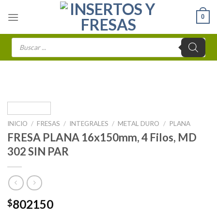
Skip
0
to
content
Búsqueda
de
productos
INICIO
/
FRESAS
/
INTEGRALES
/
METAL DURO
/
PLANA
FRESA PLANA 16x150mm, 4 Filos, MD
302 SIN PAR
802150
$