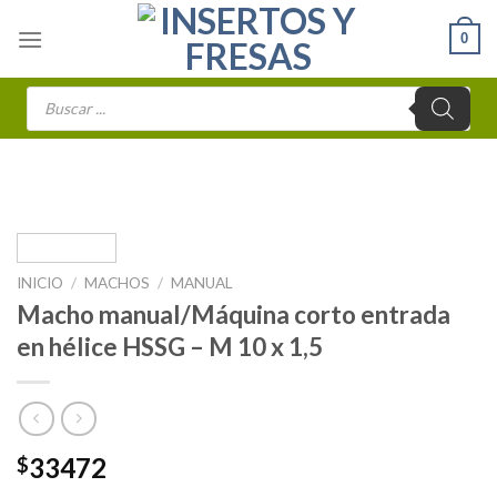
Skip
0
to
content
Búsqueda
de
productos
INICIO
/
MACHOS
/
MANUAL
Macho manual/Máquina corto entrada
en hélice HSSG – M 10 x 1,5
33472
$