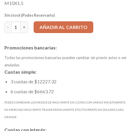
M10X1.5
Sin stock (Podes Reservarlo)
Macho manual/Máquina corto entrada en hélice HSSG - M 10 x 1
AÑADIR AL CARRITO
Promociones bancarias:
Todas las promociones bancarias pueden cambiar sin previo aviso o ser
anuladas
Cuotas simple:
3 cuotas de $12227.32
6 cuotas de $6663.72
PODES COMBINAR LOS MEDIOS DE PAGO PARTE EN CUOTAS CON VARIAS TARJETASPARTE
EN MERCADO PAGO PARTE TRANSFERENCIAPARTE EFECTIVOPARTE EN DOLARES CARA
GRANDE
Cuotas con interés: