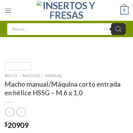
Skip
0
to
content
Búsqueda
de
productos
INICIO
/
MACHOS
/
MANUAL
Macho manual/Máquina corto entrada
en hélice HSSG – M 6 x 1,0
20909
$