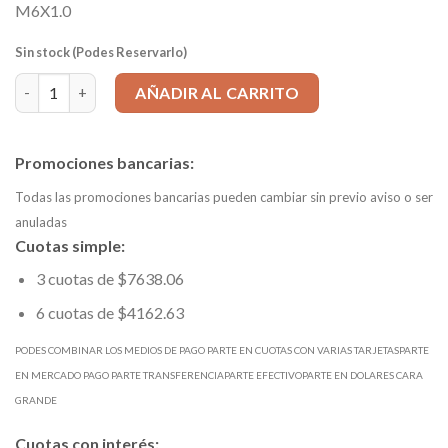
M6X1.0
Sin stock (Podes Reservarlo)
Macho manual/Máquina corto entrada en hélice HSSG - M 6 x 1,
AÑADIR AL CARRITO
Promociones bancarias:
Todas las promociones bancarias pueden cambiar sin previo aviso o ser
anuladas
Cuotas simple:
3 cuotas de $7638.06
6 cuotas de $4162.63
PODES COMBINAR LOS MEDIOS DE PAGO PARTE EN CUOTAS CON VARIAS TARJETASPARTE
EN MERCADO PAGO PARTE TRANSFERENCIAPARTE EFECTIVOPARTE EN DOLARES CARA
GRANDE
Cuotas con interés: