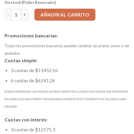
Sin stock (Podes Reservarlo)
Mecha Centro HSS 60º d 2,50mm x 6,00mm DIN333 Cod. 8912-2.5
AÑADIR AL CARRITO
Promociones bancarias:
Todas las promociones bancarias pueden cambiar sin previo aviso o ser
anuladas
Cuotas simple:
3 cuotas de $11452.16
6 cuotas de $6241.26
PODES COMBINAR LOS MEDIOS DE PAGO PARTE EN CUOTAS CON VARIAS TARJETASPARTE
EN MERCADO PAGO PARTE TRANSFERENCIAPARTE EFECTIVOPARTE EN DOLARES CARA
GRANDE
Cuotas con interés:
3 cuotas de $12175.3