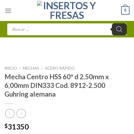
Skip
0
to
content
Búsqueda
de
productos
INICIO
/
MECHAS
/
ACERO RÁPIDO
Mecha Centro HSS 60º d 2,50mm x
6,00mm DIN333 Cod. 8912-2.500
Guhring alemana
31350
$