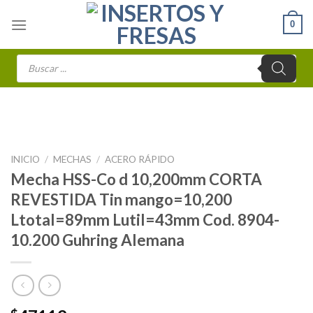
Skip
0
to
content
Búsqueda
de
productos
INICIO
/
MECHAS
/
ACERO RÁPIDO
Mecha HSS-Co d 10,200mm CORTA
REVESTIDA Tin mango=10,200
Ltotal=89mm Lutil=43mm Cod. 8904-
10.200 Guhring Alemana