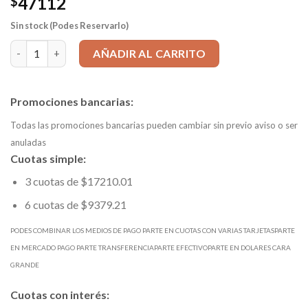
47112
$
Sin stock (Podes Reservarlo)
Mecha HSS-Co d 10,200mm CORTA REVESTIDA Tin mango=10,200
AÑADIR AL CARRITO
Promociones bancarias:
Todas las promociones bancarias pueden cambiar sin previo aviso o ser
anuladas
Cuotas simple:
3 cuotas de $17210.01
6 cuotas de $9379.21
PODES COMBINAR LOS MEDIOS DE PAGO PARTE EN CUOTAS CON VARIAS TARJETASPARTE
EN MERCADO PAGO PARTE TRANSFERENCIAPARTE EFECTIVOPARTE EN DOLARES CARA
GRANDE
Cuotas con interés: