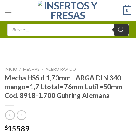
Skip
0
to
content
Búsqueda
de
productos
INICIO
/
MECHAS
/
ACERO RÁPIDO
Mecha HSS d 1,70mm LARGA DIN 340
mango=1,7 Ltotal=76mm Lutil=50mm
Cod. 8918-1.700 Guhring Alemana
15589
$