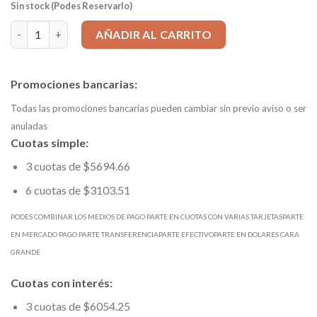
Sin stock (Podes Reservarlo)
Mecha HSS d 1,70mm LARGA DIN 340 mango=1,7 Ltotal=76mm Lu
AÑADIR AL CARRITO
Promociones bancarias:
Todas las promociones bancarias pueden cambiar sin previo aviso o ser
anuladas
Cuotas simple:
3 cuotas de $5694.66
6 cuotas de $3103.51
PODES COMBINAR LOS MEDIOS DE PAGO PARTE EN CUOTAS CON VARIAS TARJETASPARTE
EN MERCADO PAGO PARTE TRANSFERENCIAPARTE EFECTIVOPARTE EN DOLARES CARA
GRANDE
Cuotas con interés:
3 cuotas de $6054.25